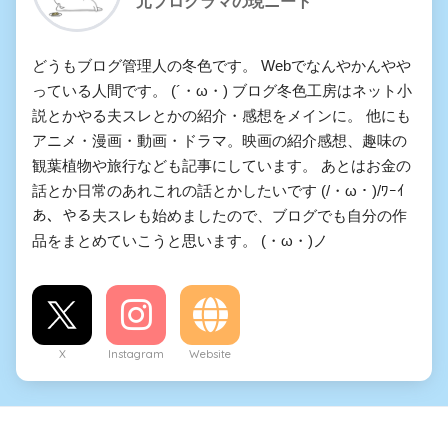
元プログラマの現ニート
どうもブログ管理人の冬色です。 Webでなんやかんやや
っている人間です。 (´・ω・) ブログ冬色工房はネット小
説とかやる夫スレとかの紹介・感想をメインに。 他にも
アニメ・漫画・動画・ドラマ。映画の紹介感想、趣味の
観葉植物や旅行なども記事にしています。 あとはお金の
話とか日常のあれこれの話とかしたいです (/・ω・)/ﾜｰｲ
あ、やる夫スレも始めましたので、ブログでも自分の作
品をまとめていこうと思います。 (・ω・)ノ
X
Instagram
Website