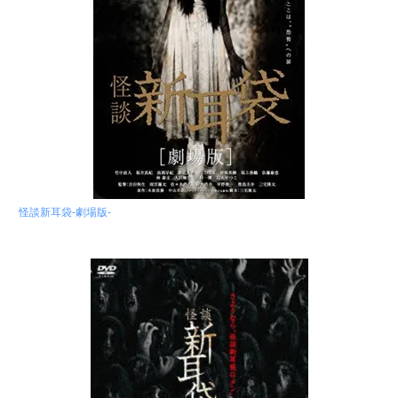
怪談新耳袋-劇場版-