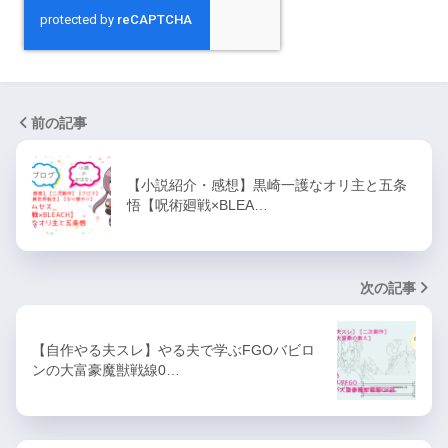
前の記事
【小説紹介・感想】黒崎一護なオリ主と五条
悟【呪術廻戦×BLEA…
次の記事
【自作やる夫スレ】やる夫で学ぶFGOバビロ
ンの大富豪魔獣戦線0…