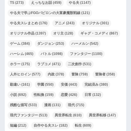
TS
(273)
えっちなお話
(459)
やる夫
(1147)
やる夫で学ぶFGOバビロンの大富豪魔獣戦線
(121)
やる夫スレまとめ
(176)
アニメ
(243)
オリジナル
(301)
オリジナル作品
(1397)
オリ主
(128)
ギャグ・コメディ
(867)
ゲーム
(384)
ダンジョン
(253)
ハーメルン
(542)
ハーレム
(465)
バトル
(1098)
ファンタジー
(1100)
ホラー
(175)
ラブコメ
(471)
二次創作
(531)
人外ヒロイン
(577)
内政
(378)
冒険
(759)
冒険者
(358)
勘違い
(161)
学園
(550)
安価
(443)
完結済み
(380)
小説
(692)
性転換
(159)
恋愛
(426)
日常
(132)
残酷な描写
(533)
漫画
(131)
現代
(715)
現代ファンタジー
(513)
異世界転生
(610)
異世界転移
(147)
短編
(212)
自作やる夫スレ
(182)
転生
(609)