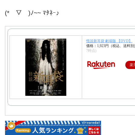
(*￣▽￣)ﾉ~~ ﾏﾀﾈｰ♪
怪談新耳袋 劇場版 【DVD】
価格：1,923円（税込、送料別
7時点)
楽