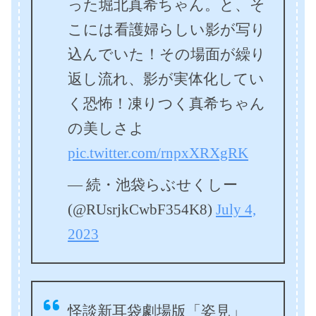
った堀北真希ちゃん。と、そ
こには看護婦らしい影が写り
込んでいた！その場面が繰り
返し流れ、影が実体化してい
く恐怖！凍りつく真希ちゃん
の美しさよ
pic.twitter.com/rnpxXRXgRK
— 続・池袋らぶせくしー
(@RUsrjkCwbF354K8)
July 4,
2023
怪談新耳袋劇場版「姿見」