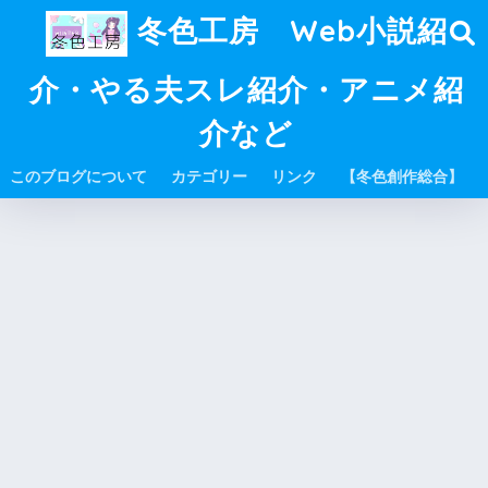
冬色工房 Web小説紹
介・やる夫スレ紹介・アニメ紹
介など
このブログについて
カテゴリー
リンク
【冬色創作総合】