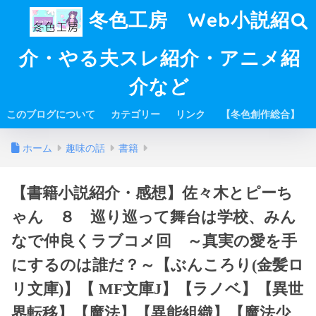
冬色工房 Web小説紹
介・やる夫スレ紹介・アニメ紹
介など
このブログについて
カテゴリー
リンク
【冬色創作総合】
ホーム
趣味の話
書籍
【書籍小説紹介・感想】佐々木とピーち
ゃん ８ 巡り巡って舞台は学校、みん
なで仲良くラブコメ回 ～真実の愛を手
にするのは誰だ？～【ぶんころり(金髪ロ
リ文庫)】【 MF文庫J】【ラノベ】【異世
界転移】【魔法】【異能組織】【魔法少