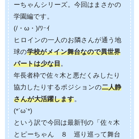
ーちゃんシリーズ。今回はまさかの
学園編です。
(/・ω・)/ﾜｰｲ
ヒロインの一人のお隣さんが通う地
球の
学校がメイン舞台なので異世界
パートは少な目
。
年長者枠で佐々木と悪だくみしたり
協力したりするポジションの
二人静
さんが大活躍します
。
(*´ω`*)
という訳で今回は最新刊の「佐々木
とピーちゃん ８ 巡り巡って舞台