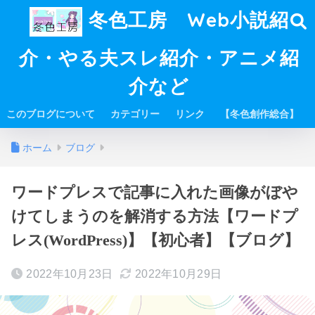
冬色工房 Web小説紹
介・やる夫スレ紹介・アニメ紹
介など
このブログについて
カテゴリー
リンク
【冬色創作総合】
ホーム
ブログ
ワードプレスで記事に入れた画像がぼや
けてしまうのを解消する方法【ワードプ
レス(WordPress)】【初心者】【ブログ】
2022年10月23日
2022年10月29日