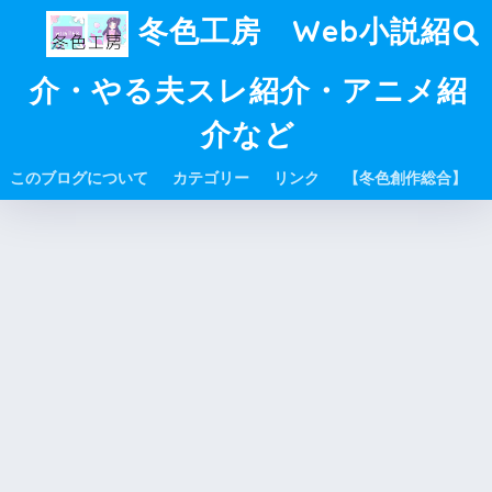
冬色工房 Web小説紹
介・やる夫スレ紹介・アニメ紹
介など
このブログについて
カテゴリー
リンク
【冬色創作総合】