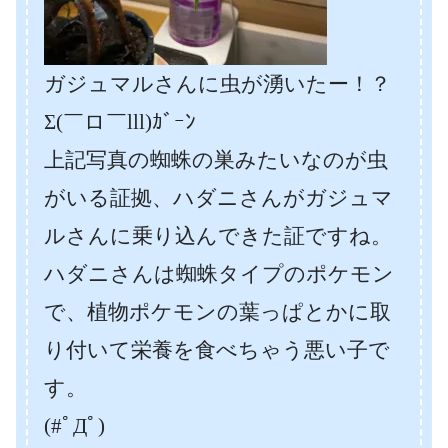
ガジュマルさんに虫が湧いたー！？
Σ(￣ロ￣lll)ｶﾞｰﾝ
上記写真の蜘蛛の巣みたいなのが虫
がいる証拠、ハダニさんがガジュマ
ルさんに乗り込んできた証ですね。
ハダニさんは蜘蛛タイプのポケモン
で、植物ポケモンの葉っぱとかに取
り付いて栄養を食べちゃう悪い子で
す。
(#ﾟДﾟ)