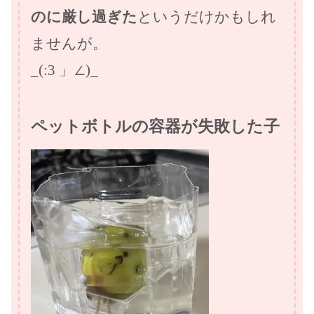
のに厳し過ぎた
というだけかもしれ
ませんが。
_(:3 」∠)_
ペットボトルの容器が失敗した子