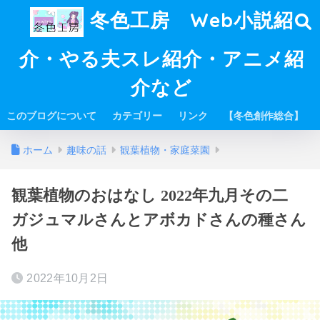
冬色工房 Web小説紹
介・やる夫スレ紹介・アニメ紹
介など
このブログについて
カテゴリー
リンク
【冬色創作総合】
ホーム
趣味の話
観葉植物・家庭菜園
観葉植物のおはなし 2022年九月その二
ガジュマルさんとアボカドさんの種さん
他
2022年10月2日