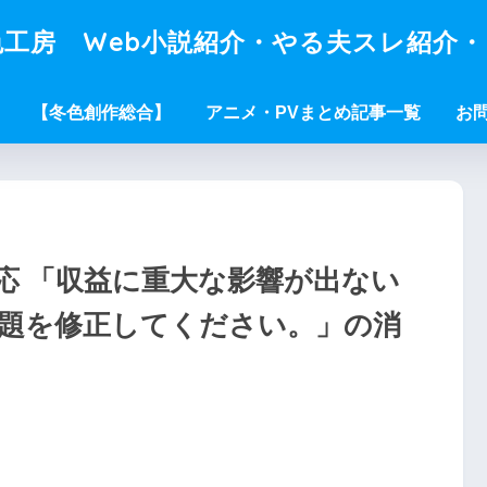
工房 Web小説紹介・やる夫スレ紹介
【冬色創作総合】
アニメ・PVまとめ記事一覧
お
対応 「収益に重大な影響が出ない
ルの問題を修正してください。」の消