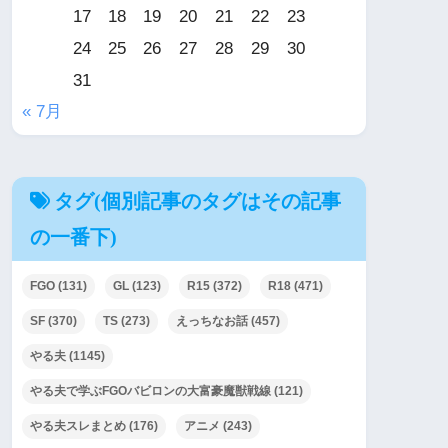
17
18
19
20
21
22
23
24
25
26
27
28
29
30
31
« 7月
タグ(個別記事のタグはその記事
の一番下)
FGO
(131)
GL
(123)
R15
(372)
R18
(471)
SF
(370)
TS
(273)
えっちなお話
(457)
やる夫
(1145)
やる夫で学ぶFGOバビロンの大富豪魔獣戦線
(121)
やる夫スレまとめ
(176)
アニメ
(243)