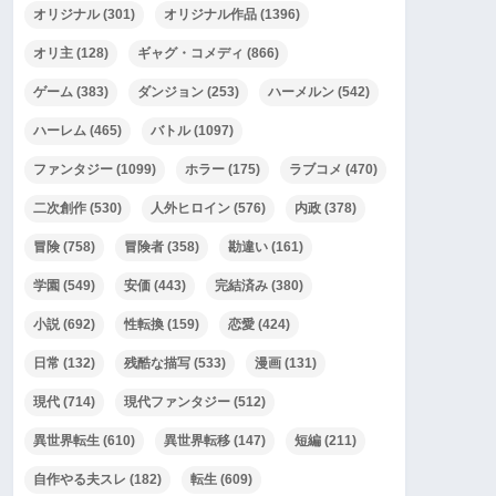
オリジナル
(301)
オリジナル作品
(1396)
オリ主
(128)
ギャグ・コメディ
(866)
ゲーム
(383)
ダンジョン
(253)
ハーメルン
(542)
ハーレム
(465)
バトル
(1097)
ファンタジー
(1099)
ホラー
(175)
ラブコメ
(470)
二次創作
(530)
人外ヒロイン
(576)
内政
(378)
冒険
(758)
冒険者
(358)
勘違い
(161)
学園
(549)
安価
(443)
完結済み
(380)
小説
(692)
性転換
(159)
恋愛
(424)
日常
(132)
残酷な描写
(533)
漫画
(131)
現代
(714)
現代ファンタジー
(512)
異世界転生
(610)
異世界転移
(147)
短編
(211)
自作やる夫スレ
(182)
転生
(609)