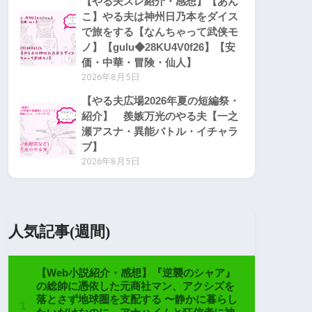
【やる夫スレ紹介・感想】【あん
こ】やる夫は神州日乃本をダイス
で旅をする【なんちゃって武侠モ
ノ】【gulu◆28KU4V0f26】【安
価・中華・冒険・仙人】
2026年8月5日
【やる夫広場2026年夏の短編祭・
紹介】 羨嫉万光のやる夫【一之
瀬アスナ・異能バトル・イチャラ
ブ】
2026年8月5日
人気記事(週間)